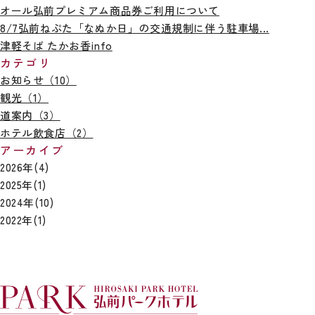
オール弘前プレミアム商品券ご利用について
8/7弘前ねぷた「なぬか日」の交通規制に伴う駐車場...
津軽そば たかお香info
カテゴリ
お知らせ（10）
観光（1）
道案内（3）
ホテル飲食店（2）
アーカイブ
2026年(4)
2025年(1)
2024年(10)
2022年(1)
TOP
客室
朝食
宴会
代表：
0172-31-0089