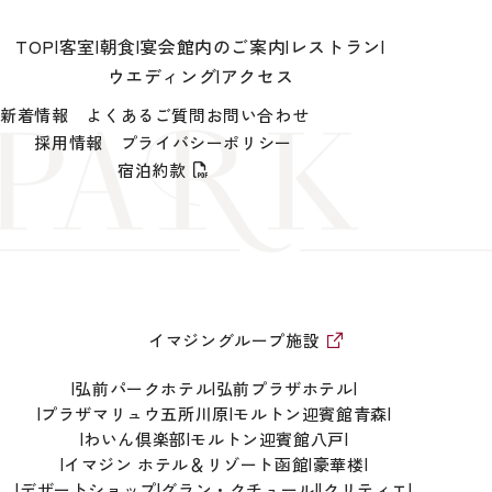
TOP
客室
朝食
宴会
館内のご案内
レストラン
ウエディング
アクセス
新着情報
よくあるご質問
お問い合わせ
採用情報
プライバシーポリシー
宿泊約款
イマジングループ施設
弘前パークホテル
弘前プラザホテル
プラザマリュウ五所川原
モルトン迎賓館青森
わいん倶楽部
モルトン迎賓館八戸
イマジン ホテル＆リゾート函館
豪華楼
デザートショップ
グラン・クチュール
クリティエ