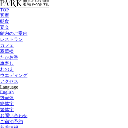
TOP
客室
朝食
宴会
館内のご案内
レストラン
カフェ
豪華楼
たかお香
車寿し
わのえ
ウエディング
アクセス
Language
English
한국어
簡体字
繁体字
お問い合わせ
ご宿泊予約
新着情報