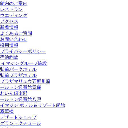
館内のご案内
レストラン
ウエディング
アクセス
新着情報
よくあるご質問
お問い合わせ
採用情報
プライバシーポリシー
宿泊約款
イマジングループ施設
弘前パークホテル
弘前プラザホテル
プラザマリュウ五所川原
モルトン迎賓館青森
わいん倶楽部
モルトン迎賓館八戸
イマジン ホテル＆リゾート函館
豪華楼
デザートショップ
グラン・クチュール