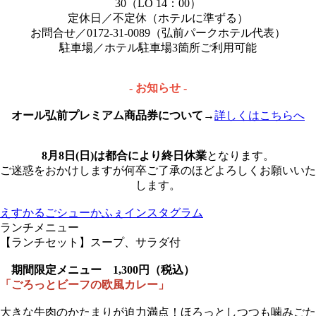
30（LO 14：00）
定休日／不定休（ホテルに準ずる）
お問合せ／0172-31-0089（弘前パークホテル代表）
駐車場／ホテル駐車場3箇所ご利用可能
- お知らせ -
オール弘前プレミアム商品券について
→
詳しくはこちらへ
8月8日(日)は都合により終日休業
となります。
ご迷惑をおかけしますが何卒ご了承のほどよろしくお願いいた
します。
えすかるごシューかふぇインスタグラム
ランチメニュー
【ランチセット】スープ、サラダ付
期間限定メニュー 1,300円（税込）
「ごろっとビーフの欧風カレー」
大きな牛肉のかたまりが迫力満点！ほろっとしつつも噛みごた