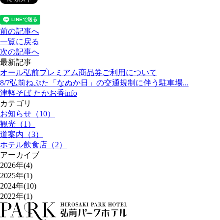
前
の記事
へ
一覧に戻る
次
の記事
へ
最新記事
オール弘前プレミアム商品券ご利用について
8/7弘前ねぷた「なぬか日」の交通規制に伴う駐車場...
津軽そば たかお香info
カテゴリ
お知らせ（10）
観光（1）
道案内（3）
ホテル飲食店（2）
アーカイブ
2026年(4)
2025年(1)
2024年(10)
2022年(1)