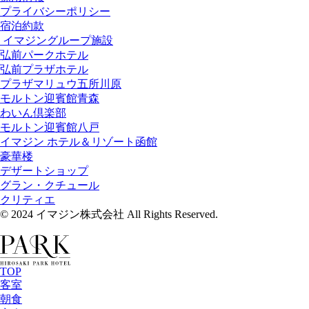
プライバシーポリシー
宿泊約款
イマジングループ施設
弘前パークホテル
弘前プラザホテル
プラザマリュウ五所川原
モルトン迎賓館青森
わいん倶楽部
モルトン迎賓館八戸
イマジン ホテル＆リゾート函館
豪華楼
デザートショップ
グラン・クチュール
クリティエ
© 2024 イマジン株式会社 All Rights Reserved.
TOP
客室
朝食