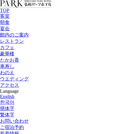
TOP
客室
朝食
宴会
館内のご案内
レストラン
カフェ
豪華楼
たかお香
車寿し
わのえ
ウエディング
アクセス
Language
English
한국어
簡体字
繁体字
お問い合わせ
ご宿泊予約
新着情報