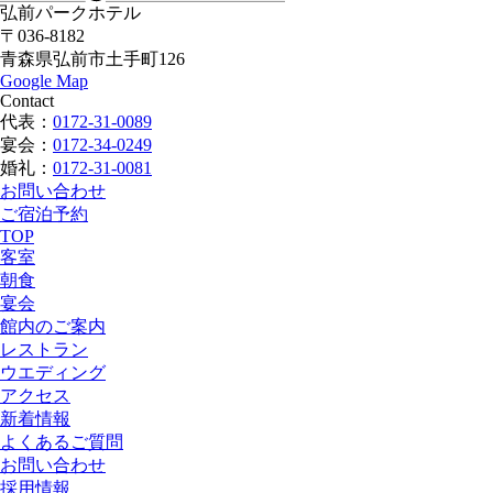
弘前パークホテル
〒036-8182
青森県弘前市土手町126
Google Map
Contact
代表：
0172-31-0089
宴会：
0172-34-0249
婚礼：
0172-31-0081
お問い合わせ
ご宿泊予約
TOP
客室
朝食
宴会
館内のご案内
レストラン
ウエディング
アクセス
新着情報
よくあるご質問
お問い合わせ
採用情報