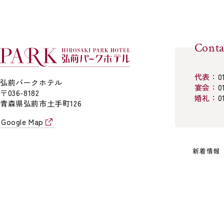
Conta
代表：
0
弘前パークホテル
宴会：
0
〒036-8182
婚礼：
0
青森県弘前市土手町126
Google Map
新着情報