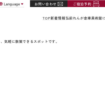
ング
アクセス
お問い合わせ
ご宿泊予約
Language
お問い合わせ
ご宿泊予約
新着情報
よくあるご質問
お問い合わせ
採用情報
新着情報
よくあるご質問
お問い合わせ
採用情報
TOP
新着情報
弘前れんが倉庫美術館
る、気軽に散策できるスポットです。