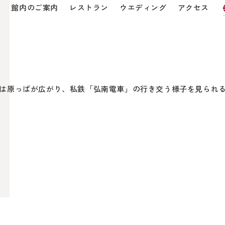
客室
朝食
宴会
館内のご案内
レストラン
ウエディ
会
館内のご案内
レストラン
ウエディング
アクセス
りは原っぱが広がり、私鉄「弘南電車」の行き交う様子を見られ