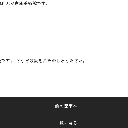
前れんが倉庫美術館です。
TOP
客室
です。 どうぞ散策をおたのしみください。
朝食
宴会
館内のご案内
レストラン
よくあるご質問
ウエディング
前
の記事
へ
アクセス
新着情報
一覧に戻る